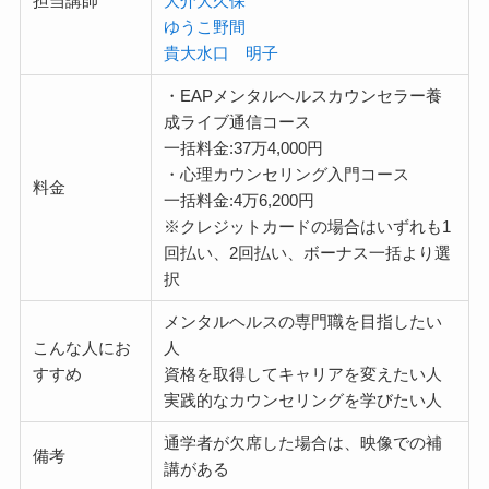
担当講師
大介
大久保
ゆうこ
野間
貴大
水口 明子
・EAPメンタルヘルスカウンセラー養
成ライブ通信コース
一括料金:37万4,000円
・心理カウンセリング入門コース
料金
一括料金:4万6,200円
※クレジットカードの場合はいずれも1
回払い、2回払い、ボーナス一括より選
択
メンタルヘルスの専門職を目指したい
こんな人にお
人
すすめ
資格を取得してキャリアを変えたい人
実践的なカウンセリングを学びたい人
通学者が欠席した場合は、映像での補
備考
講がある