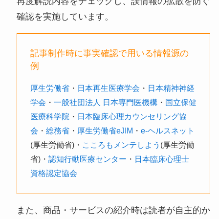
再度解説内容をチェックし、誤情報の拡散を防ぐ
確認を実施しています。
記事制作時に事実確認で用いる情報源の
例
厚生労働省
・
日本再生医療学会
・
日本精神神経
学会
・
一般社団法人 日本専門医機構
・
国立保健
医療科学院
・
日本臨床心理カウンセリング協
会
・
総務省
・
厚生労働省eJIM
・
e-ヘルスネット
(厚生労働省)・
こころもメンテしよう
(厚生労働
省)・
認知行動医療センター
・
日本臨床心理士
資格認定協会
また、商品・サービスの紹介時は読者が自主的か