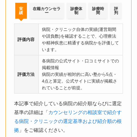
実
在籍カウンセラ
診療体
診療時
評
績
ー
制
間
判
病院・クリニック自体の実績(運営期間
や請負数)を確認することで、心理療法
評価内容
や精神疾患に精通する病院かを評価して
います。
各病院の公式サイト・口コミサイトでの
掲載情報
評価方法
病院の実績が相対的に高い塾から5点・
4点と算定。公式サイトに実績が掲載さ
れていることが前提。
本記事で紹介している病院の紹介順ならびに選定
基準の詳細は「
カウンセリングの相談室で紹介す
る病院・クリニックの選定基準および紹介順の根
拠
」をご確認ください。